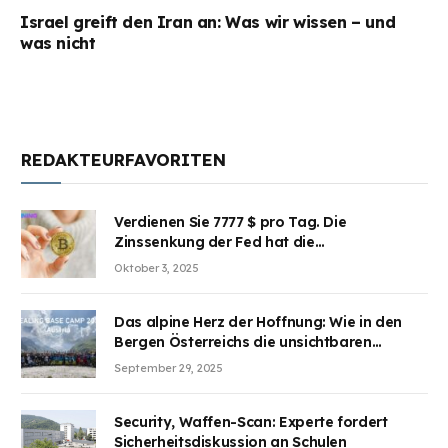
Israel greift den Iran an: Was wir wissen – und
was nicht
REDAKTEURFAVORITEN
Verdienen Sie 7777 $ pro Tag. Die
Zinssenkung der Fed hat die
Aufmerksamkeit des Marktes erregt.
Oktober 3, 2025
BJMINING hilft Ihnen, an den Vorteilen
teilzuhaben
Das alpine Herz der Hoffnung: Wie in den
Bergen Österreichs die unsichtbaren
Wunden des Kriegesheilen
September 29, 2025
Security, Waffen-Scan: Experte fordert
Sicherheitsdiskussion an Schulen