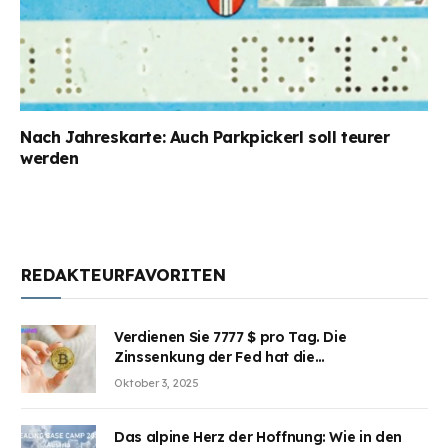
Nach Jahreskarte: Auch Parkpickerl soll teurer
werden
REDAKTEURFAVORITEN
Verdienen Sie 7777 $ pro Tag. Die
Zinssenkung der Fed hat die
Aufmerksamkeit des Marktes erregt.
Oktober 3, 2025
BJMINING hilft Ihnen, an den Vorteilen
teilzuhaben
Das alpine Herz der Hoffnung: Wie in den