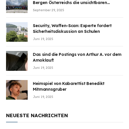
Bergen Österreichs die unsichtbaren
Wunden des Kriegesheilen
September 29, 2025
Security, Waffen-Scan: Experte fordert
Sicherheitsdiskussion an Schulen
Juni 19, 2025
Das sind die Postings von Arthur A. vor dem
Amoklauf!
Juni 19, 2025
Heimspiel von Kabarettist Benedikt
Mitmannsgruber
Juni 19, 2025
NEUESTE NACHRICHTEN