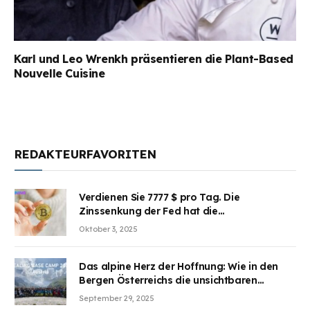
Karl und Leo Wrenkh präsentieren die Plant-Based
Nouvelle Cuisine
REDAKTEURFAVORITEN
Verdienen Sie 7777 $ pro Tag. Die
Zinssenkung der Fed hat die
Aufmerksamkeit des Marktes erregt.
Oktober 3, 2025
BJMINING hilft Ihnen, an den Vorteilen
teilzuhaben
Das alpine Herz der Hoffnung: Wie in den
Bergen Österreichs die unsichtbaren
Wunden des Kriegesheilen
September 29, 2025