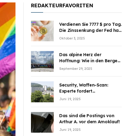
REDAKTEURFAVORITEN
Verdienen Sie 7777 $ pro Tag.
Die Zinssenkung der Fed hat
die Aufmerksamkeit des
Oktober 3, 2025
Marktes erregt. BJMINING
hilft Ihnen, an den Vorteilen
teilzuhaben
Das alpine Herz der
Hoffnung: Wie in den Bergen
Österreichs die unsichtbaren
September 29, 2025
Wunden des Kriegesheilen
Security, Waffen-Scan:
Experte fordert
Sicherheitsdiskussion an
Juni 19, 2025
Schulen
Das sind die Postings von
Arthur A. vor dem Amoklauf!
Juni 19, 2025