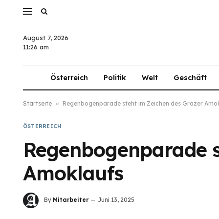
August 7, 2026
11:26 am
Österreich
Politik
Welt
Geschäft
Startseite
»
Regenbogenparade steht im Zeichen des Grazer Amo
ÖSTERREICH
Regenbogenparade st
Amoklaufs
By
Mitarbeiter
Juni 13, 2025