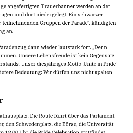
lage angefertigten Trauerbanner werden an der
ragen und dort niedergelegt. Ein schwarzer
er teilnehmenden Gruppen der Parade“, kündigten
ng an.
Paradenzug dann wieder lautstark fort. „Denn
ummen. Unsere Lebensfreude ist kein Gegensatz
rstands. Unser diesjähriges Motto ‚Unite in Pride‘
iefere Bedeutung: Wir dürfen uns nicht spalten
r
athausplatz. Die Route führt über das Parlament,
r, den Schwedenplatz, die Börse, die Universität
18.00 Uhr die Pride Celebration stattfindet.