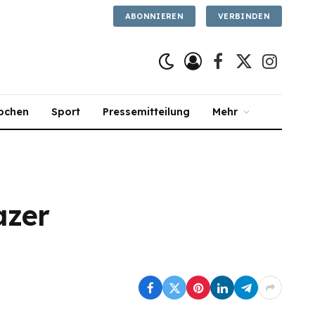
ABONNIEREN
VERBINDEN
Facebook
X
Instagra
(Twitter)
ochen
Sport
Pressemitteilung
Mehr
azer