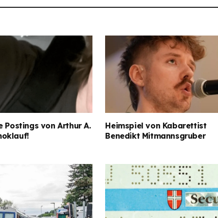
e Postings von Arthur A.
Heimspiel von Kabarettist
oklauf!
Benedikt Mitmannsgruber