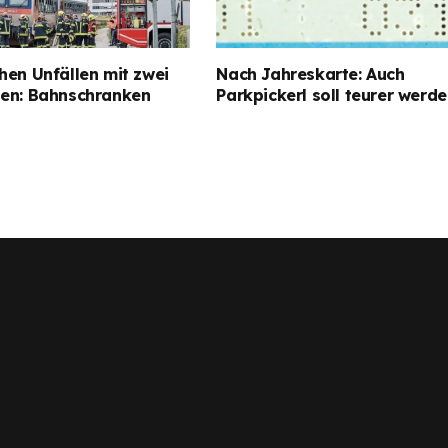
hen Unfällen mit zwei
Nach Jahreskarte: Auch
gen: Bahnschranken
Parkpickerl soll teurer werd