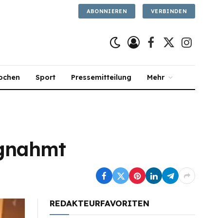
ABONNIEREN
VERBINDEN
Facebook
X
Instagra
(Twitter)
ochen
Sport
Pressemitteilung
Mehr
agnahmt
REDAKTEURFAVORITEN