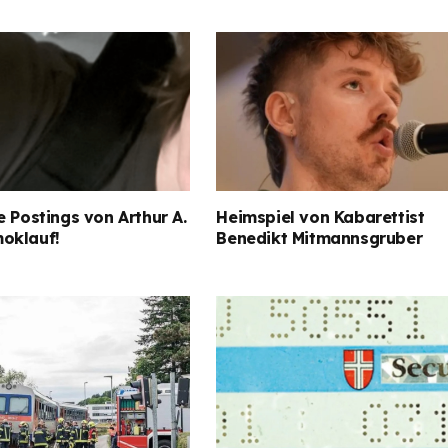
e Postings von Arthur A.
Heimspiel von Kabarettist
oklauf!
Benedikt Mitmannsgruber