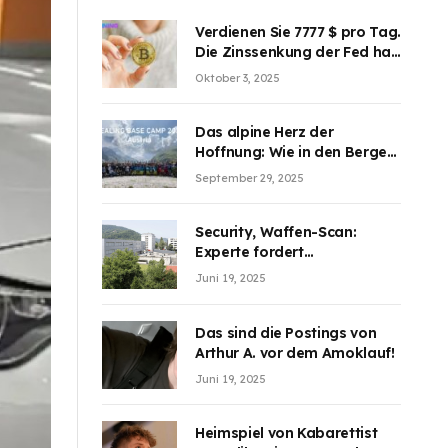
Verdienen Sie 7777 $ pro Tag.
Die Zinssenkung der Fed hat
die Aufmerksamkeit des
Oktober 3, 2025
Marktes erregt. BJMINING
hilft Ihnen, an den Vorteilen
teilzuhaben
Das alpine Herz der
Hoffnung: Wie in den Bergen
Österreichs die unsichtbaren
September 29, 2025
Wunden des Kriegesheilen
Security, Waffen-Scan:
Experte fordert
Sicherheitsdiskussion an
Juni 19, 2025
Schulen
Das sind die Postings von
Arthur A. vor dem Amoklauf!
Juni 19, 2025
Heimspiel von Kabarettist