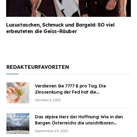
Luxustaschen, Schmuck und Bargeld: SO viel
erbeuteten die Geiss-Räuber
REDAKTEURFAVORITEN
Verdienen Sie 7777 $ pro Tag. Die
Zinssenkung der Fed hat die
Aufmerksamkeit des Marktes erregt.
Oktober 3, 2025
BJMINING hilft Ihnen, an den Vorteilen
teilzuhaben
Das alpine Herz der Hoffnung: Wie in den
Bergen Österreichs die unsichtbaren
Wunden des Kriegesheilen
September 29, 2025