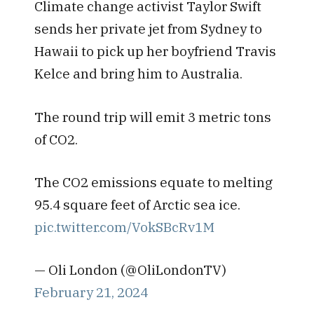
Climate change activist Taylor Swift
sends her private jet from Sydney to
Hawaii to pick up her boyfriend Travis
Kelce and bring him to Australia.
The round trip will emit 3 metric tons
of CO2.
The CO2 emissions equate to melting
95.4 square feet of Arctic sea ice.
pic.twitter.com/VokSBcRv1M
— Oli London (@OliLondonTV)
February 21, 2024