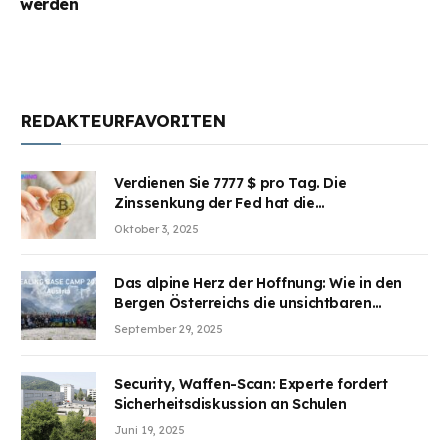
werden
REDAKTEURFAVORITEN
Verdienen Sie 7777 $ pro Tag. Die
Zinssenkung der Fed hat die
Aufmerksamkeit des Marktes erregt.
Oktober 3, 2025
BJMINING hilft Ihnen, an den Vorteilen
teilzuhaben
Das alpine Herz der Hoffnung: Wie in den
Bergen Österreichs die unsichtbaren
Wunden des Kriegesheilen
September 29, 2025
Security, Waffen-Scan: Experte fordert
Sicherheitsdiskussion an Schulen
Juni 19, 2025