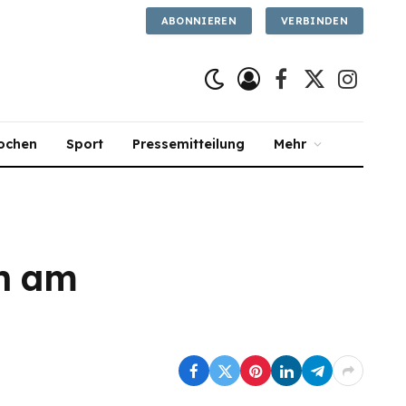
ABONNIEREN
VERBINDEN
Facebook
X
Instagra
(Twitter)
ochen
Sport
Pressemitteilung
Mehr
ch am