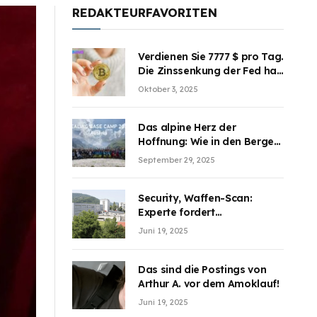
REDAKTEURFAVORITEN
Verdienen Sie 7777 $ pro Tag.
Die Zinssenkung der Fed hat
die Aufmerksamkeit des
Oktober 3, 2025
Marktes erregt. BJMINING
hilft Ihnen, an den Vorteilen
teilzuhaben
Das alpine Herz der
Hoffnung: Wie in den Bergen
Österreichs die unsichtbaren
September 29, 2025
Wunden des Kriegesheilen
Security, Waffen-Scan:
Experte fordert
Sicherheitsdiskussion an
Juni 19, 2025
Schulen
Das sind die Postings von
Arthur A. vor dem Amoklauf!
Juni 19, 2025