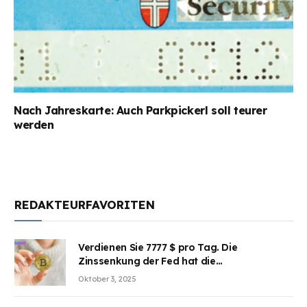
Nach Jahreskarte: Auch Parkpickerl soll teurer
werden
REDAKTEURFAVORITEN
Verdienen Sie 7777 $ pro Tag. Die
Zinssenkung der Fed hat die
Aufmerksamkeit des Marktes erregt.
Oktober 3, 2025
BJMINING hilft Ihnen, an den Vorteilen
teilzuhaben