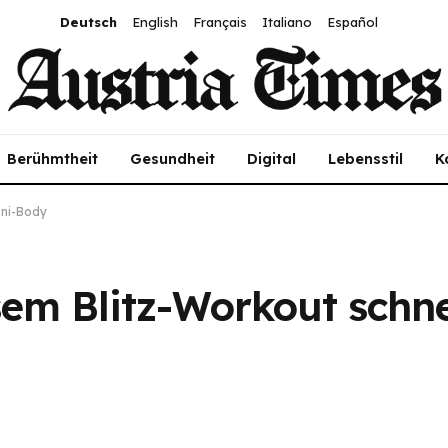
Deutsch
English
Français
Italiano
Español
Berühmtheit
Gesundheit
Digital
Lebensstil
K
ini-Body
sem Blitz-Workout schn