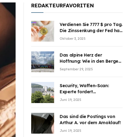
REDAKTEURFAVORITEN
Verdienen Sie 7777 $ pro Tag.
Die Zinssenkung der Fed hat
die Aufmerksamkeit des
Oktober 3, 2025
Marktes erregt. BJMINING
hilft Ihnen, an den Vorteilen
teilzuhaben
Das alpine Herz der
Hoffnung: Wie in den Bergen
Österreichs die unsichtbaren
September 29, 2025
Wunden des Kriegesheilen
Security, Waffen-Scan:
Experte fordert
Sicherheitsdiskussion an
Juni 19, 2025
Schulen
Das sind die Postings von
Arthur A. vor dem Amoklauf!
Juni 19, 2025