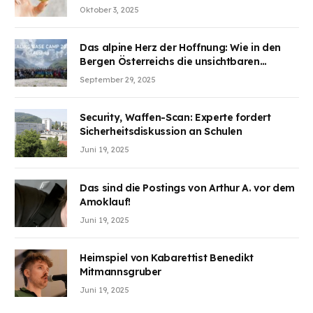
Aufmerksamkeit des Marktes erregt.
Oktober 3, 2025
BJMINING hilft Ihnen, an den Vorteilen
teilzuhaben
Das alpine Herz der Hoffnung: Wie in den
Bergen Österreichs die unsichtbaren
Wunden des Kriegesheilen
September 29, 2025
Security, Waffen-Scan: Experte fordert
Sicherheitsdiskussion an Schulen
Juni 19, 2025
Das sind die Postings von Arthur A. vor dem
Amoklauf!
Juni 19, 2025
Heimspiel von Kabarettist Benedikt
Mitmannsgruber
Juni 19, 2025