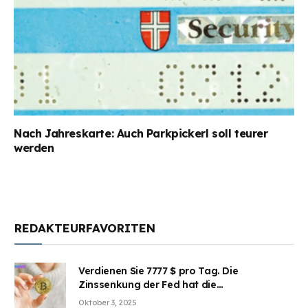
Nach Jahreskarte: Auch Parkpickerl soll teurer
werden
REDAKTEURFAVORITEN
Verdienen Sie 7777 $ pro Tag. Die
Zinssenkung der Fed hat die
Aufmerksamkeit des Marktes erregt.
Oktober 3, 2025