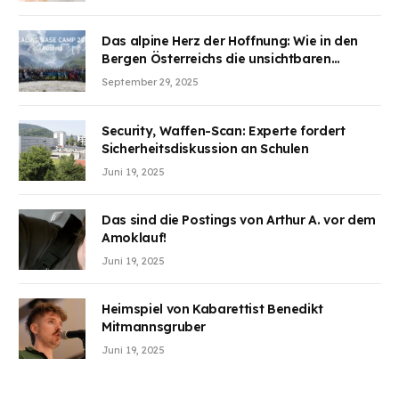
BJMINING hilft Ihnen, an den Vorteilen
teilzuhaben
Das alpine Herz der Hoffnung: Wie in den
Bergen Österreichs die unsichtbaren
Wunden des Kriegesheilen
September 29, 2025
Security, Waffen-Scan: Experte fordert
Sicherheitsdiskussion an Schulen
Juni 19, 2025
Das sind die Postings von Arthur A. vor dem
Amoklauf!
Juni 19, 2025
Heimspiel von Kabarettist Benedikt
Mitmannsgruber
Juni 19, 2025