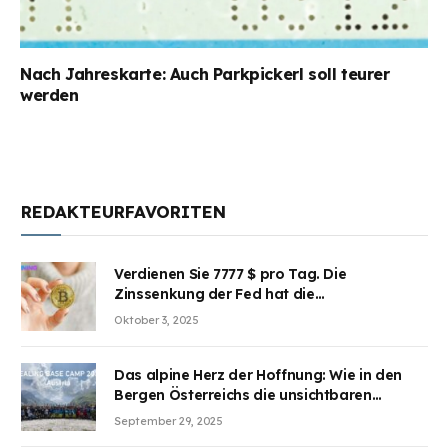
Nach Jahreskarte: Auch Parkpickerl soll teurer
werden
REDAKTEURFAVORITEN
Verdienen Sie 7777 $ pro Tag. Die
Zinssenkung der Fed hat die
Aufmerksamkeit des Marktes erregt.
Oktober 3, 2025
BJMINING hilft Ihnen, an den Vorteilen
teilzuhaben
Das alpine Herz der Hoffnung: Wie in den
Bergen Österreichs die unsichtbaren
Wunden des Kriegesheilen
September 29, 2025