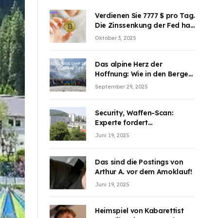
Verdienen Sie 7777 $ pro Tag.
Die Zinssenkung der Fed hat
die Aufmerksamkeit des
Oktober 3, 2025
Marktes erregt. BJMINING
hilft Ihnen, an den Vorteilen
teilzuhaben
Das alpine Herz der
Hoffnung: Wie in den Bergen
Österreichs die unsichtbaren
September 29, 2025
Wunden des Kriegesheilen
Security, Waffen-Scan:
Experte fordert
Sicherheitsdiskussion an
Juni 19, 2025
Schulen
Das sind die Postings von
Arthur A. vor dem Amoklauf!
Juni 19, 2025
Heimspiel von Kabarettist