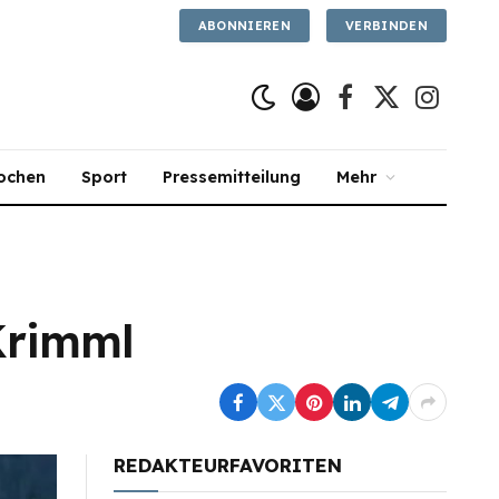
ABONNIEREN
VERBINDEN
Facebook
X
Instagra
(Twitter)
ochen
Sport
Pressemitteilung
Mehr
 Krimml
REDAKTEURFAVORITEN