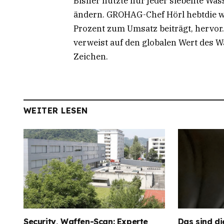
Bisher nutzte nur jeder siebente Was
ändern. GROHAG-Chef Hörl hebtdie w
Prozent zum Umsatz beiträgt, hervo
verweist auf den globalen Wert des W
Zeichen.
WEITER LESEN
Security, Waffen-Scan: Experte
Das sind di