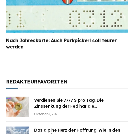
Nach Jahreskarte: Auch Parkpickerl soll teurer
werden
REDAKTEURFAVORITEN
Verdienen Sie 7777 $ pro Tag. Die
Zinssenkung der Fed hat die
Aufmerksamkeit des Marktes erregt.
Oktober 3, 2025
BJMINING hilft Ihnen, an den Vorteilen
teilzuhaben
Das alpine Herz der Hoffnung: Wie in den