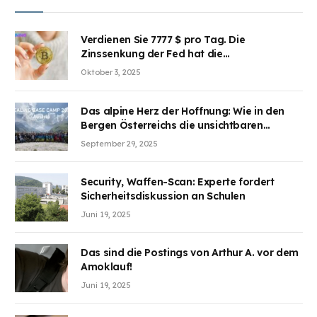
Verdienen Sie 7777 $ pro Tag. Die
Zinssenkung der Fed hat die
Aufmerksamkeit des Marktes erregt.
Oktober 3, 2025
BJMINING hilft Ihnen, an den Vorteilen
teilzuhaben
Das alpine Herz der Hoffnung: Wie in den
Bergen Österreichs die unsichtbaren
Wunden des Kriegesheilen
September 29, 2025
Security, Waffen-Scan: Experte fordert
Sicherheitsdiskussion an Schulen
Juni 19, 2025
Das sind die Postings von Arthur A. vor dem
Amoklauf!
Juni 19, 2025