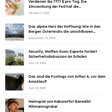
Verdienen Sie 7777 $ pro Tag. Die
Zinssenkung der Fed hat die
Aufmerksamkeit des Marktes erregt.
Oktober 3, 2025
BJMINING hilft Ihnen, an den Vorteilen
teilzuhaben
Das alpine Herz der Hoffnung: Wie in den
Bergen Österreichs die unsichtbaren
Wunden des Kriegesheilen
September 29, 2025
Security, Waffen-Scan: Experte fordert
Sicherheitsdiskussion an Schulen
Juni 19, 2025
Das sind die Postings von Arthur A. vor dem
Amoklauf!
Juni 19, 2025
Heimspiel von Kabarettist Benedikt
Mitmannsgruber