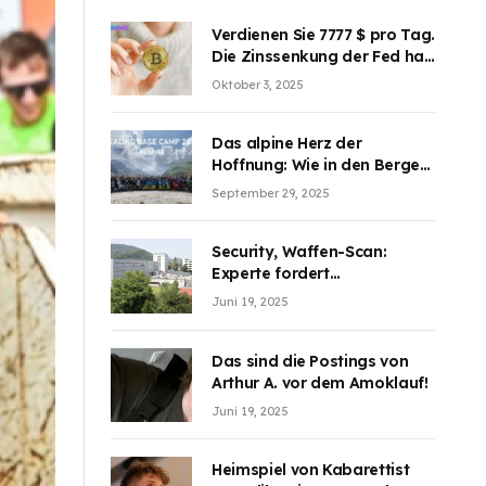
Verdienen Sie 7777 $ pro Tag.
Die Zinssenkung der Fed hat
die Aufmerksamkeit des
Oktober 3, 2025
Marktes erregt. BJMINING
hilft Ihnen, an den Vorteilen
teilzuhaben
Das alpine Herz der
Hoffnung: Wie in den Bergen
Österreichs die unsichtbaren
September 29, 2025
Wunden des Kriegesheilen
Security, Waffen-Scan:
Experte fordert
Sicherheitsdiskussion an
Juni 19, 2025
Schulen
Das sind die Postings von
Arthur A. vor dem Amoklauf!
Juni 19, 2025
Heimspiel von Kabarettist