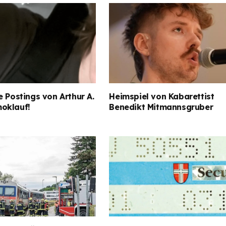
e Postings von Arthur A.
Heimspiel von Kabarettist
oklauf!
Benedikt Mitmannsgruber