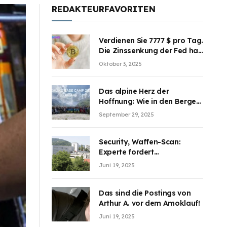
REDAKTEURFAVORITEN
Verdienen Sie 7777 $ pro Tag.
Die Zinssenkung der Fed hat
die Aufmerksamkeit des
Oktober 3, 2025
Marktes erregt. BJMINING
hilft Ihnen, an den Vorteilen
teilzuhaben
Das alpine Herz der
Hoffnung: Wie in den Bergen
Österreichs die unsichtbaren
September 29, 2025
Wunden des Kriegesheilen
Security, Waffen-Scan:
Experte fordert
Sicherheitsdiskussion an
Juni 19, 2025
Schulen
Das sind die Postings von
Arthur A. vor dem Amoklauf!
Juni 19, 2025