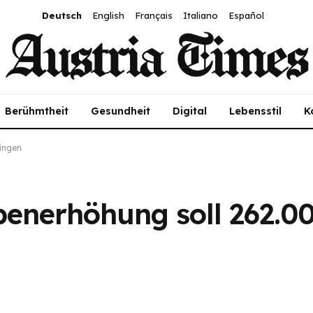
Deutsch
English
Français
Italiano
Español
Berühmtheit
Gesundheit
Digital
Lebensstil
K
ingen
benerhöhung soll 262.0