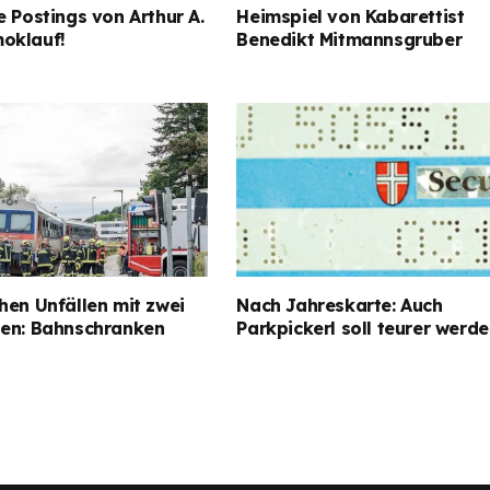
e Postings von Arthur A.
Heimspiel von Kabarettist
oklauf!
Benedikt Mitmannsgruber
hen Unfällen mit zwei
Nach Jahreskarte: Auch
gen: Bahnschranken
Parkpickerl soll teurer werd