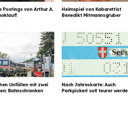
e Postings von Arthur A.
Heimspiel von Kabarettist
oklauf!
Benedikt Mitmannsgruber
hen Unfällen mit zwei
Nach Jahreskarte: Auch
gen: Bahnschranken
Parkpickerl soll teurer werd