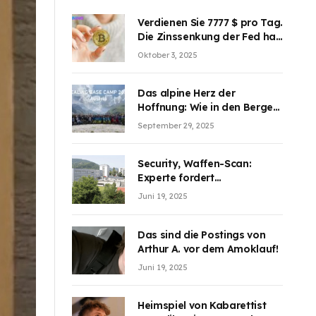
Verdienen Sie 7777 $ pro Tag.
Die Zinssenkung der Fed hat
die Aufmerksamkeit des
Oktober 3, 2025
Marktes erregt. BJMINING
hilft Ihnen, an den Vorteilen
teilzuhaben
Das alpine Herz der
Hoffnung: Wie in den Bergen
Österreichs die unsichtbaren
September 29, 2025
Wunden des Kriegesheilen
Security, Waffen-Scan:
Experte fordert
Sicherheitsdiskussion an
Juni 19, 2025
Schulen
Das sind die Postings von
Arthur A. vor dem Amoklauf!
Juni 19, 2025
Heimspiel von Kabarettist