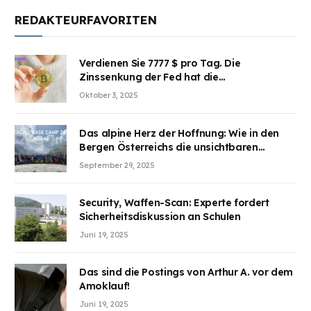
REDAKTEURFAVORITEN
Verdienen Sie 7777 $ pro Tag. Die
Zinssenkung der Fed hat die
Aufmerksamkeit des Marktes erregt.
Oktober 3, 2025
BJMINING hilft Ihnen, an den Vorteilen
teilzuhaben
Das alpine Herz der Hoffnung: Wie in den
Bergen Österreichs die unsichtbaren
Wunden des Kriegesheilen
September 29, 2025
Security, Waffen-Scan: Experte fordert
Sicherheitsdiskussion an Schulen
Juni 19, 2025
Das sind die Postings von Arthur A. vor dem
Amoklauf!
Juni 19, 2025