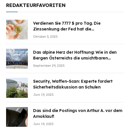
REDAKTEURFAVORITEN
Verdienen Sie 7777 $ pro Tag. Die
Zinssenkung der Fed hat die
Aufmerksamkeit des Marktes erregt.
Oktober 3, 2025
BJMINING hilft Ihnen, an den Vorteilen
teilzuhaben
Das alpine Herz der Hoffnung: Wie in den
Bergen Österreichs die unsichtbaren
Wunden des Kriegesheilen
September 29, 2025
Security, Waffen-Scan: Experte fordert
Sicherheitsdiskussion an Schulen
Juni 19, 2025
Das sind die Postings von Arthur A. vor dem
Amoklauf!
Juni 19, 2025