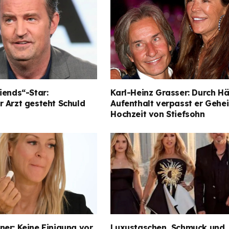
iends“-Star:
Karl-Heinz Grasser: Durch Hä
 Arzt gesteht Schuld
Aufenthalt verpasst er Gehe
Hochzeit von Stiefsohn
er: Keine Einigung vor
Luxustaschen, Schmuck und