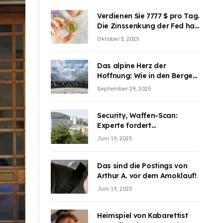
Verdienen Sie 7777 $ pro Tag.
Die Zinssenkung der Fed hat
die Aufmerksamkeit des
Oktober 3, 2025
Marktes erregt. BJMINING
hilft Ihnen, an den Vorteilen
teilzuhaben
Das alpine Herz der
Hoffnung: Wie in den Bergen
Österreichs die unsichtbaren
September 29, 2025
Wunden des Kriegesheilen
Security, Waffen-Scan:
Experte fordert
Sicherheitsdiskussion an
Juni 19, 2025
Schulen
Das sind die Postings von
Arthur A. vor dem Amoklauf!
Juni 19, 2025
Heimspiel von Kabarettist