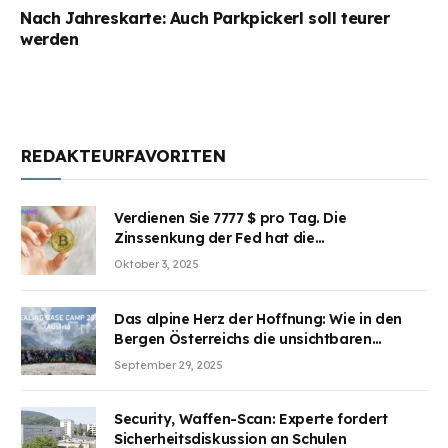
Nach Jahreskarte: Auch Parkpickerl soll teurer
werden
REDAKTEURFAVORITEN
Verdienen Sie 7777 $ pro Tag. Die
Zinssenkung der Fed hat die
Aufmerksamkeit des Marktes erregt.
Oktober 3, 2025
BJMINING hilft Ihnen, an den Vorteilen
teilzuhaben
Das alpine Herz der Hoffnung: Wie in den
Bergen Österreichs die unsichtbaren
Wunden des Kriegesheilen
September 29, 2025
Security, Waffen-Scan: Experte fordert
Sicherheitsdiskussion an Schulen