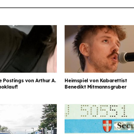
e Postings von Arthur A.
Heimspiel von Kabarettist
oklauf!
Benedikt Mitmannsgruber