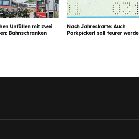
hen Unfällen mit zwei
Nach Jahreskarte: Auch
gen: Bahnschranken
Parkpickerl soll teurer werd