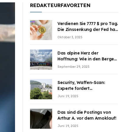
REDAKTEURFAVORITEN
Verdienen Sie 7777 $ pro Tag.
Die Zinssenkung der Fed hat
die Aufmerksamkeit des
Oktober 3, 2025
Marktes erregt. BJMINING
hilft Ihnen, an den Vorteilen
teilzuhaben
Das alpine Herz der
Hoffnung: Wie in den Bergen
Österreichs die unsichtbaren
September 29, 2025
Wunden des Kriegesheilen
Security, Waffen-Scan:
Experte fordert
Sicherheitsdiskussion an
Juni 19, 2025
Schulen
Das sind die Postings von
Arthur A. vor dem Amoklauf!
Juni 19, 2025