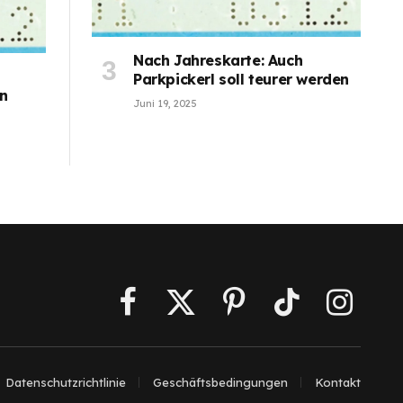
Nach Jahreskarte: Auch
Parkpickerl soll teurer werden
en
Juni 19, 2025
Facebook
X
Pinterest
TikTok
Instagra
(Twitter)
Datenschutzrichtlinie
Geschäftsbedingungen
Kontakt