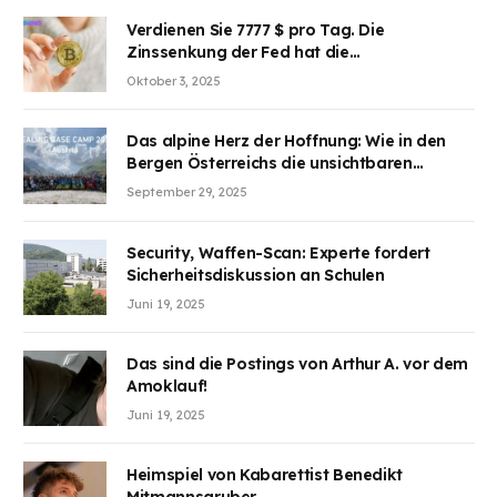
Verdienen Sie 7777 $ pro Tag. Die
Zinssenkung der Fed hat die
Aufmerksamkeit des Marktes erregt.
Oktober 3, 2025
BJMINING hilft Ihnen, an den Vorteilen
teilzuhaben
Das alpine Herz der Hoffnung: Wie in den
Bergen Österreichs die unsichtbaren
Wunden des Kriegesheilen
September 29, 2025
Security, Waffen-Scan: Experte fordert
Sicherheitsdiskussion an Schulen
Juni 19, 2025
Das sind die Postings von Arthur A. vor dem
Amoklauf!
Juni 19, 2025
Heimspiel von Kabarettist Benedikt
Mitmannsgruber