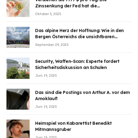
Zinssenkung der Fed hat die
Aufmerksamkeit des Marktes erregt.
Oktober 3, 2025
BJMINING hilft Ihnen, an den Vorteilen
teilzuhaben
Das alpine Herz der Hoffnung: Wie in den
Bergen Österreichs die unsichtbaren
Wunden des Kriegesheilen
September 29, 2025
Security, Waffen-Scan: Experte fordert
Sicherheitsdiskussion an Schulen
Juni 19, 2025
Das sind die Postings von Arthur A. vor dem
Amoklauf!
Juni 19, 2025
Heimspiel von Kabarettist Benedikt
Mitmannsgruber
Juni 19, 2025