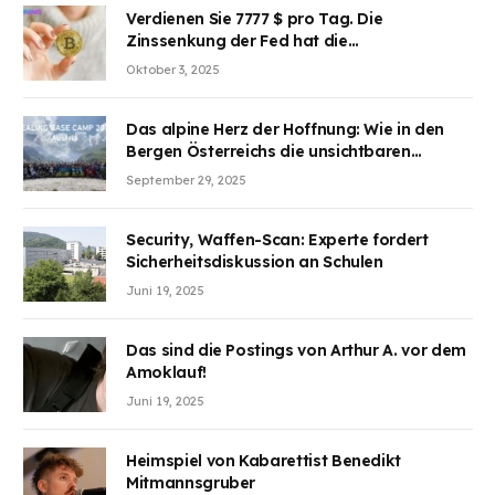
Verdienen Sie 7777 $ pro Tag. Die
Zinssenkung der Fed hat die
Aufmerksamkeit des Marktes erregt.
Oktober 3, 2025
BJMINING hilft Ihnen, an den Vorteilen
teilzuhaben
Das alpine Herz der Hoffnung: Wie in den
Bergen Österreichs die unsichtbaren
Wunden des Kriegesheilen
September 29, 2025
Security, Waffen-Scan: Experte fordert
Sicherheitsdiskussion an Schulen
Juni 19, 2025
Das sind die Postings von Arthur A. vor dem
Amoklauf!
Juni 19, 2025
Heimspiel von Kabarettist Benedikt
Mitmannsgruber