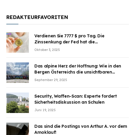
REDAKTEURFAVORITEN
Verdienen Sie 7777 $ pro Tag. Die
Zinssenkung der Fed hat die
Aufmerksamkeit des Marktes erregt.
Oktober 3, 2025
BJMINING hilft Ihnen, an den Vorteilen
teilzuhaben
Das alpine Herz der Hoffnung: Wie in den
Bergen Österreichs die unsichtbaren
Wunden des Kriegesheilen
September 29, 2025
Security, Waffen-Scan: Experte fordert
Sicherheitsdiskussion an Schulen
Juni 19, 2025
Das sind die Postings von Arthur A. vor dem
Amoklauf!