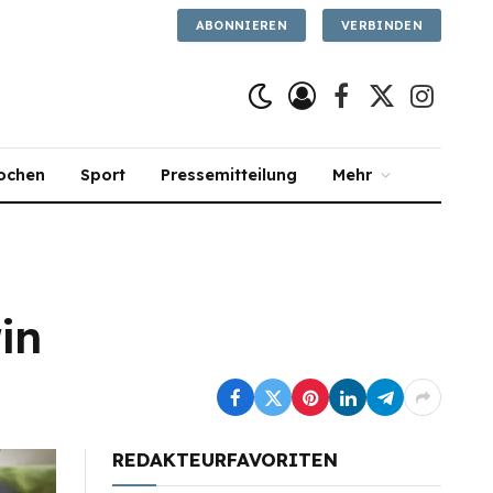
ABONNIEREN
VERBINDEN
Facebook
X
Instagra
(Twitter)
ochen
Sport
Pressemitteilung
Mehr
in
REDAKTEURFAVORITEN