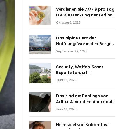
Verdienen Sie 7777 $ pro Tag.
Die Zinssenkung der Fed hat
die Aufmerksamkeit des
Oktober 3, 2025
Marktes erregt. BJMINING
hilft Ihnen, an den Vorteilen
teilzuhaben
Das alpine Herz der
Hoffnung: Wie in den Bergen
Österreichs die unsichtbaren
September 29, 2025
Wunden des Kriegesheilen
Security, Waffen-Scan:
Experte fordert
Sicherheitsdiskussion an
Juni 19, 2025
Schulen
Das sind die Postings von
Arthur A. vor dem Amoklauf!
Juni 19, 2025
Heimspiel von Kabarettist