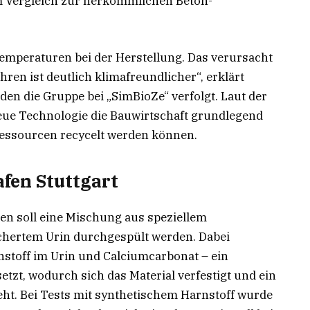
m Vergleich zur herkömmlichen Beton-
emperaturen bei der Herstellung. Das verursacht
en ist deutlich klimafreundlicher“, erklärt
den die Gruppe bei „SimBioZe“ verfolgt. Laut der
eue Technologie die Bauwirtschaft grundlegend
Ressourcen recycelt werden können.
afen Stuttgart
en soll eine Mischung aus speziellem
chertem Urin durchgespült werden. Dabei
stoff im Urin und Calciumcarbonat – ein
setzt, wodurch sich das Material verfestigt und ein
teht. Bei Tests mit synthetischem Harnstoff wurde