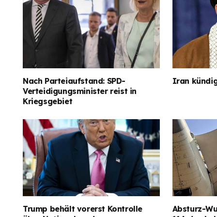
Nach Parteiaufstand: SPD-
Iran kündig
Verteidigungsminister reist in
Kriegsgebiet
Trump behält vorerst Kontrolle
Absturz-Wun