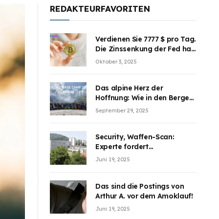
REDAKTEURFAVORITEN
Verdienen Sie 7777 $ pro Tag.
Die Zinssenkung der Fed hat
die Aufmerksamkeit des
Oktober 3, 2025
Marktes erregt. BJMINING
hilft Ihnen, an den Vorteilen
teilzuhaben
Das alpine Herz der
Hoffnung: Wie in den Bergen
Österreichs die unsichtbaren
September 29, 2025
Wunden des Kriegesheilen
Security, Waffen-Scan:
Experte fordert
Sicherheitsdiskussion an
Juni 19, 2025
Schulen
Das sind die Postings von
Arthur A. vor dem Amoklauf!
Juni 19, 2025