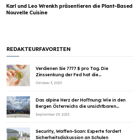
Karl und Leo Wrenkh präsentieren die Plant-Based
Nouvelle Cuisine
REDAKTEURFAVORITEN
Verdienen Sie 7777 $ pro Tag. Die
Zinssenkung der Fed hat die
Aufmerksamkeit des Marktes erregt.
Oktober 3, 2025
BJMINING hilft Ihnen, an den Vorteilen
teilzuhaben
Das alpine Herz der Hoffnung: Wie in den
Bergen Österreichs die unsichtbaren
Wunden des Kriegesheilen
September 29, 2025
Security, Waffen-Scan: Experte fordert
Sicherheitsdiskussion an Schulen