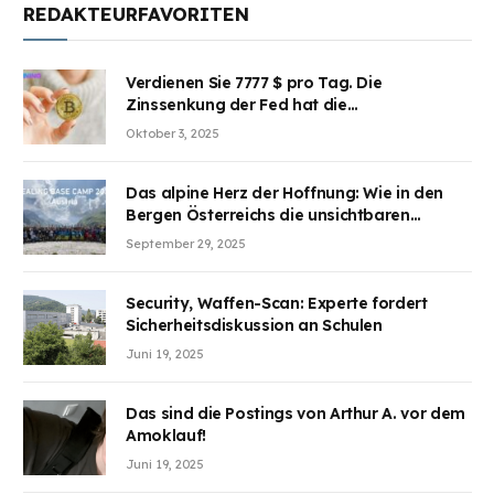
REDAKTEURFAVORITEN
Verdienen Sie 7777 $ pro Tag. Die
Zinssenkung der Fed hat die
Aufmerksamkeit des Marktes erregt.
Oktober 3, 2025
BJMINING hilft Ihnen, an den Vorteilen
teilzuhaben
Das alpine Herz der Hoffnung: Wie in den
Bergen Österreichs die unsichtbaren
Wunden des Kriegesheilen
September 29, 2025
Security, Waffen-Scan: Experte fordert
Sicherheitsdiskussion an Schulen
Juni 19, 2025
Das sind die Postings von Arthur A. vor dem
Amoklauf!
Juni 19, 2025