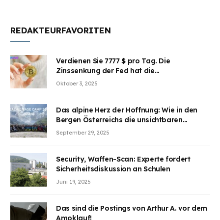
REDAKTEURFAVORITEN
Verdienen Sie 7777 $ pro Tag. Die
Zinssenkung der Fed hat die
Aufmerksamkeit des Marktes erregt.
Oktober 3, 2025
BJMINING hilft Ihnen, an den Vorteilen
teilzuhaben
Das alpine Herz der Hoffnung: Wie in den
Bergen Österreichs die unsichtbaren
Wunden des Kriegesheilen
September 29, 2025
Security, Waffen-Scan: Experte fordert
Sicherheitsdiskussion an Schulen
Juni 19, 2025
Das sind die Postings von Arthur A. vor dem
Amoklauf!