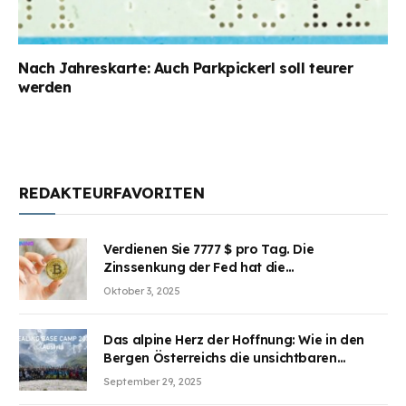
Nach Jahreskarte: Auch Parkpickerl soll teurer
werden
REDAKTEURFAVORITEN
Verdienen Sie 7777 $ pro Tag. Die
Zinssenkung der Fed hat die
Aufmerksamkeit des Marktes erregt.
Oktober 3, 2025
BJMINING hilft Ihnen, an den Vorteilen
teilzuhaben
Das alpine Herz der Hoffnung: Wie in den
Bergen Österreichs die unsichtbaren
Wunden des Kriegesheilen
September 29, 2025