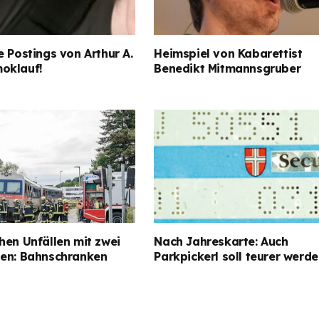
e Postings von Arthur A.
Heimspiel von Kabarettist
oklauf!
Benedikt Mitmannsgruber
hen Unfällen mit zwei
Nach Jahreskarte: Auch
gen: Bahnschranken
Parkpickerl soll teurer werd