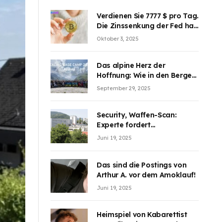
Verdienen Sie 7777 $ pro Tag.
Die Zinssenkung der Fed hat
die Aufmerksamkeit des
Oktober 3, 2025
Marktes erregt. BJMINING
hilft Ihnen, an den Vorteilen
teilzuhaben
Das alpine Herz der
Hoffnung: Wie in den Bergen
Österreichs die unsichtbaren
September 29, 2025
Wunden des Kriegesheilen
Security, Waffen-Scan:
Experte fordert
Sicherheitsdiskussion an
Juni 19, 2025
Schulen
Das sind die Postings von
Arthur A. vor dem Amoklauf!
Juni 19, 2025
Heimspiel von Kabarettist