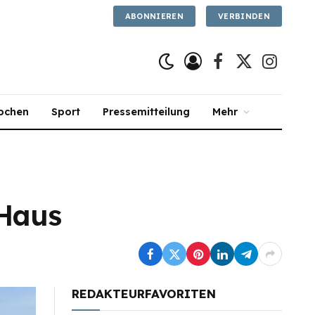
ABONNIEREN
VERBINDEN
Facebook
X
Instagra
(Twitter)
ochen
Sport
Pressemitteilung
Mehr
 Haus
REDAKTEURFAVORITEN