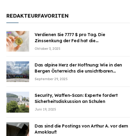
REDAKTEURFAVORITEN
Verdienen Sie 7777 $ pro Tag. Die
Zinssenkung der Fed hat die
Aufmerksamkeit des Marktes erregt.
Oktober 3, 2025
BJMINING hilft Ihnen, an den Vorteilen
teilzuhaben
Das alpine Herz der Hoffnung: Wie in den
Bergen Österreichs die unsichtbaren
Wunden des Kriegesheilen
September 29, 2025
Security, Waffen-Scan: Experte fordert
Sicherheitsdiskussion an Schulen
Juni 19, 2025
Das sind die Postings von Arthur A. vor dem
Amoklauf!