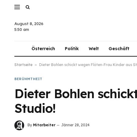
August 8, 2026
5:50 am
Österreich
Politik
Welt
Geschäft
Startseite
»
Dieter Bohlen schickt wegen Flöten-Frau Kinder aus St
BERÜHMTHEIT
Dieter Bohlen schick
Studio!
By
Mitarbeiter
Jänner 28, 2024