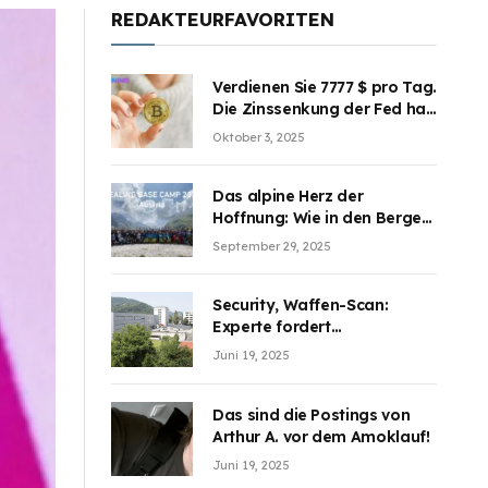
REDAKTEURFAVORITEN
Verdienen Sie 7777 $ pro Tag.
Die Zinssenkung der Fed hat
die Aufmerksamkeit des
Oktober 3, 2025
Marktes erregt. BJMINING
hilft Ihnen, an den Vorteilen
teilzuhaben
Das alpine Herz der
Hoffnung: Wie in den Bergen
Österreichs die unsichtbaren
September 29, 2025
Wunden des Kriegesheilen
Security, Waffen-Scan:
Experte fordert
Sicherheitsdiskussion an
Juni 19, 2025
Schulen
Das sind die Postings von
Arthur A. vor dem Amoklauf!
Juni 19, 2025