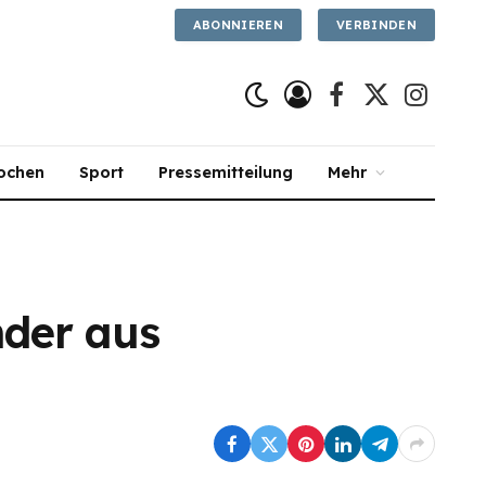
ABONNIEREN
VERBINDEN
Facebook
X
Instagra
(Twitter)
ochen
Sport
Pressemitteilung
Mehr
nder aus