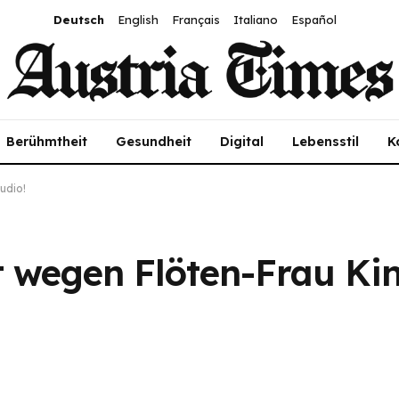
Deutsch
English
Français
Italiano
Español
Berühmtheit
Gesundheit
Digital
Lebensstil
K
udio!
t wegen Flöten-Frau Ki