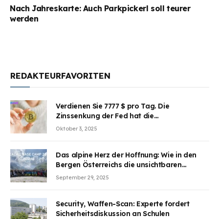
Nach Jahreskarte: Auch Parkpickerl soll teurer
werden
REDAKTEURFAVORITEN
Verdienen Sie 7777 $ pro Tag. Die
Zinssenkung der Fed hat die
Aufmerksamkeit des Marktes erregt.
Oktober 3, 2025
BJMINING hilft Ihnen, an den Vorteilen
teilzuhaben
Das alpine Herz der Hoffnung: Wie in den
Bergen Österreichs die unsichtbaren
Wunden des Kriegesheilen
September 29, 2025
Security, Waffen-Scan: Experte fordert
Sicherheitsdiskussion an Schulen