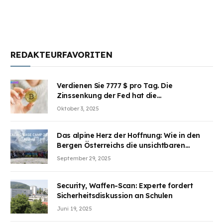
REDAKTEURFAVORITEN
Verdienen Sie 7777 $ pro Tag. Die
Zinssenkung der Fed hat die
Aufmerksamkeit des Marktes erregt.
Oktober 3, 2025
BJMINING hilft Ihnen, an den Vorteilen
teilzuhaben
Das alpine Herz der Hoffnung: Wie in den
Bergen Österreichs die unsichtbaren
Wunden des Kriegesheilen
September 29, 2025
Security, Waffen-Scan: Experte fordert
Sicherheitsdiskussion an Schulen
Juni 19, 2025