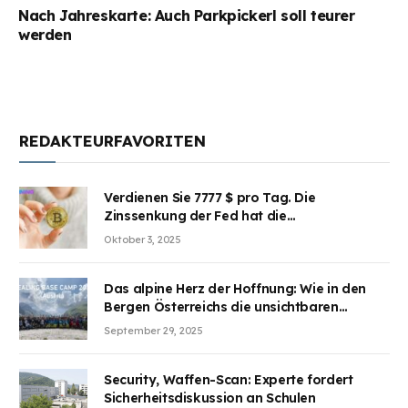
Nach Jahreskarte: Auch Parkpickerl soll teurer
werden
REDAKTEURFAVORITEN
Verdienen Sie 7777 $ pro Tag. Die
Zinssenkung der Fed hat die
Aufmerksamkeit des Marktes erregt.
Oktober 3, 2025
BJMINING hilft Ihnen, an den Vorteilen
teilzuhaben
Das alpine Herz der Hoffnung: Wie in den
Bergen Österreichs die unsichtbaren
Wunden des Kriegesheilen
September 29, 2025
Security, Waffen-Scan: Experte fordert
Sicherheitsdiskussion an Schulen