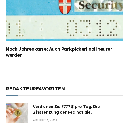
Nach Jahreskarte: Auch Parkpickerl soll teurer
werden
REDAKTEURFAVORITEN
Verdienen Sie 7777 $ pro Tag. Die
Zinssenkung der Fed hat die
Aufmerksamkeit des Marktes erregt.
Oktober 3, 2025
BJMINING hilft Ihnen, an den Vorteilen