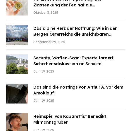
Zinssenkung der Fed hat die
Aufmerksamkeit des Marktes erregt.
Oktober 3, 2025
BJMINING hilft Ihnen, an den Vorteilen
teilzuhaben
Das alpine Herz der Hoffnung: Wie in den
Bergen Österreichs die unsichtbaren
Wunden des Kriegesheilen
September 29, 2025
Security, Waffen-Scan: Experte fordert
Sicherheitsdiskussion an Schulen
Juni 19, 2025
Das sind die Postings von Arthur A. vor dem
Amoklauf!
Juni 19, 2025
Heimspiel von Kabarettist Benedikt
Mitmannsgruber
Juni 19, 2025