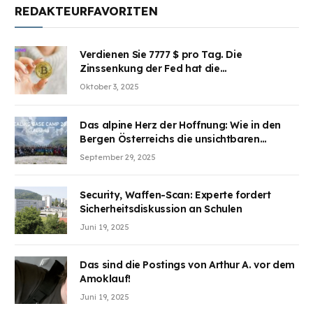
REDAKTEURFAVORITEN
Verdienen Sie 7777 $ pro Tag. Die
Zinssenkung der Fed hat die
Aufmerksamkeit des Marktes erregt.
Oktober 3, 2025
BJMINING hilft Ihnen, an den Vorteilen
teilzuhaben
Das alpine Herz der Hoffnung: Wie in den
Bergen Österreichs die unsichtbaren
Wunden des Kriegesheilen
September 29, 2025
Security, Waffen-Scan: Experte fordert
Sicherheitsdiskussion an Schulen
Juni 19, 2025
Das sind die Postings von Arthur A. vor dem
Amoklauf!
Juni 19, 2025