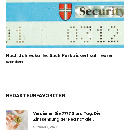
Nach Jahreskarte: Auch Parkpickerl soll teurer
werden
REDAKTEURFAVORITEN
Verdienen Sie 7777 $ pro Tag. Die
Zinssenkung der Fed hat die
Aufmerksamkeit des Marktes erregt.
Oktober 3, 2025