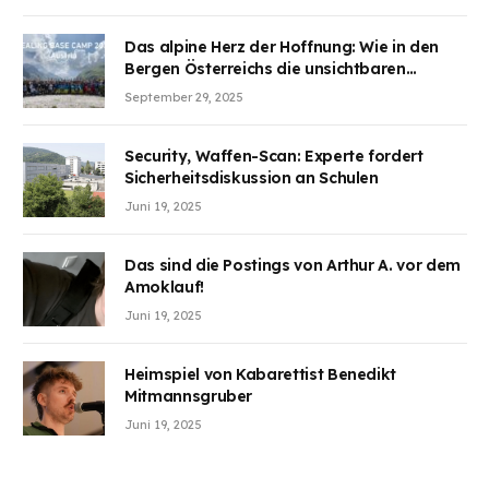
BJMINING hilft Ihnen, an den Vorteilen
teilzuhaben
Das alpine Herz der Hoffnung: Wie in den
Bergen Österreichs die unsichtbaren
Wunden des Kriegesheilen
September 29, 2025
Security, Waffen-Scan: Experte fordert
Sicherheitsdiskussion an Schulen
Juni 19, 2025
Das sind die Postings von Arthur A. vor dem
Amoklauf!
Juni 19, 2025
Heimspiel von Kabarettist Benedikt
Mitmannsgruber
Juni 19, 2025