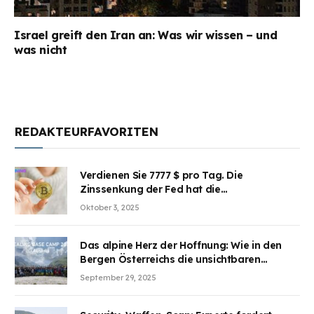
Israel greift den Iran an: Was wir wissen – und
was nicht
REDAKTEURFAVORITEN
Verdienen Sie 7777 $ pro Tag. Die
Zinssenkung der Fed hat die
Aufmerksamkeit des Marktes erregt.
Oktober 3, 2025
BJMINING hilft Ihnen, an den Vorteilen
teilzuhaben
Das alpine Herz der Hoffnung: Wie in den
Bergen Österreichs die unsichtbaren
Wunden des Kriegesheilen
September 29, 2025