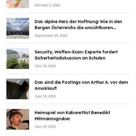
Aufmerksamkeit des Marktes erregt.
Oktober 3, 2025
BJMINING hilft Ihnen, an den Vorteilen
teilzuhaben
Das alpine Herz der Hoffnung: Wie in den
Bergen Österreichs die unsichtbaren
Wunden des Kriegesheilen
September 29, 2025
Security, Waffen-Scan: Experte fordert
Sicherheitsdiskussion an Schulen
Juni 19, 2025
Das sind die Postings von Arthur A. vor dem
Amoklauf!
Juni 19, 2025
Heimspiel von Kabarettist Benedikt
Mitmannsgruber
Juni 19, 2025