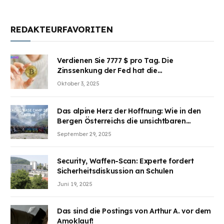
REDAKTEURFAVORITEN
Verdienen Sie 7777 $ pro Tag. Die
Zinssenkung der Fed hat die
Aufmerksamkeit des Marktes erregt.
Oktober 3, 2025
BJMINING hilft Ihnen, an den Vorteilen
teilzuhaben
Das alpine Herz der Hoffnung: Wie in den
Bergen Österreichs die unsichtbaren
Wunden des Kriegesheilen
September 29, 2025
Security, Waffen-Scan: Experte fordert
Sicherheitsdiskussion an Schulen
Juni 19, 2025
Das sind die Postings von Arthur A. vor dem
Amoklauf!