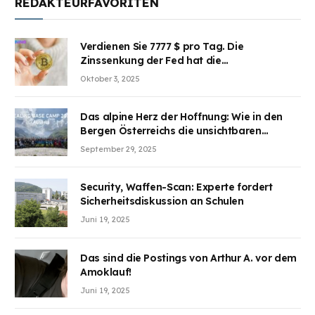
REDAKTEURFAVORITEN
Verdienen Sie 7777 $ pro Tag. Die
Zinssenkung der Fed hat die
Aufmerksamkeit des Marktes erregt.
Oktober 3, 2025
BJMINING hilft Ihnen, an den Vorteilen
teilzuhaben
Das alpine Herz der Hoffnung: Wie in den
Bergen Österreichs die unsichtbaren
Wunden des Kriegesheilen
September 29, 2025
Security, Waffen-Scan: Experte fordert
Sicherheitsdiskussion an Schulen
Juni 19, 2025
Das sind die Postings von Arthur A. vor dem
Amoklauf!
Juni 19, 2025