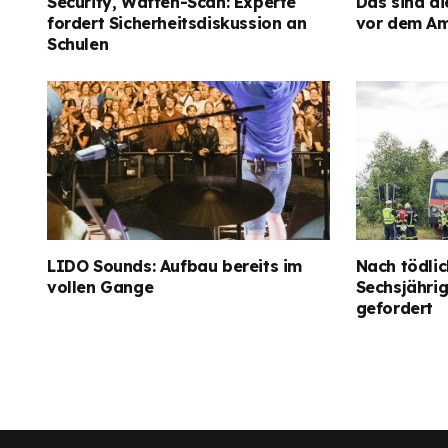
Security, Waffen-Scan: Experte
Das sind di
fordert Sicherheitsdiskussion an
vor dem Am
Schulen
LIDO Sounds: Aufbau bereits im
Nach tödlic
vollen Gange
Sechsjähri
gefordert