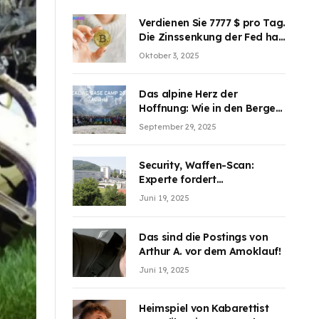
Verdienen Sie 7777 $ pro Tag.
Die Zinssenkung der Fed hat
die Aufmerksamkeit des
Oktober 3, 2025
Marktes erregt. BJMINING
hilft Ihnen, an den Vorteilen
teilzuhaben
Das alpine Herz der
Hoffnung: Wie in den Bergen
Österreichs die unsichtbaren
September 29, 2025
Wunden des Kriegesheilen
Security, Waffen-Scan:
Experte fordert
Sicherheitsdiskussion an
Juni 19, 2025
Schulen
Das sind die Postings von
Arthur A. vor dem Amoklauf!
Juni 19, 2025
Heimspiel von Kabarettist