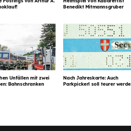
e Postings von Arthur A.
Heimspiel von Kabarettist
oklauf!
Benedikt Mitmannsgruber
hen Unfällen mit zwei
Nach Jahreskarte: Auch
gen: Bahnschranken
Parkpickerl soll teurer werd